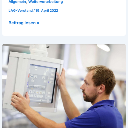
,
Allgemein
Weiterverarbeitung
LAG-Vorstand
/
19. April 2022
Beitrag lesen »
Buchbinderei-
Besichtigungen
im
November:
8.11.2019