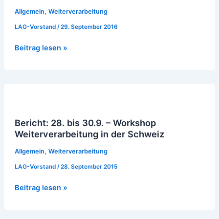
29.9.2017
,
Allgemein
Weiterverarbeitung
LAG-Vorstand
/
29. September 2016
Beitrag lesen »
Bericht:
28.
bis
Bericht: 28. bis 30.9. – Workshop
30.9.
Weiterverarbeitung in der Schweiz
–
Workshop
,
Allgemein
Weiterverarbeitung
Weiterverarbeitung
LAG-Vorstand
/
28. September 2015
in
der
Beitrag lesen »
Schweiz