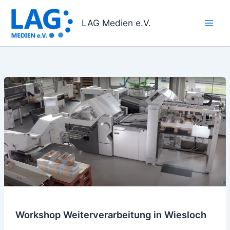
Zum
Inhalt
LAG Medien e.V.
springen
Workshop
Weiterverarbeitung
in
Wiesloch
Workshop Weiterverarbeitung in Wiesloch