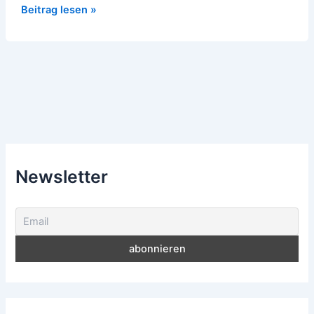
sich
Beitrag lesen »
in
Hannover
Newsletter