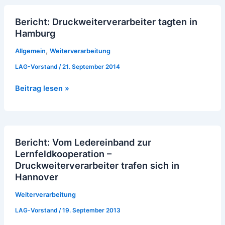
Bericht:
Bericht: Druckweiterverarbeiter tagten in
Druckweiterverarbeiter
Hamburg
tagten
in
,
Allgemein
Weiterverarbeitung
Hamburg
LAG-Vorstand
/
21. September 2014
Beitrag lesen »
Bericht:
Bericht: Vom Ledereinband zur
Vom
Lernfeldkooperation –
Ledereinband
Druckweiterverarbeiter trafen sich in
zur
Hannover
Lernfeldkooperation
–
Weiterverarbeitung
Druckweiterverarbeiter
LAG-Vorstand
/
19. September 2013
trafen