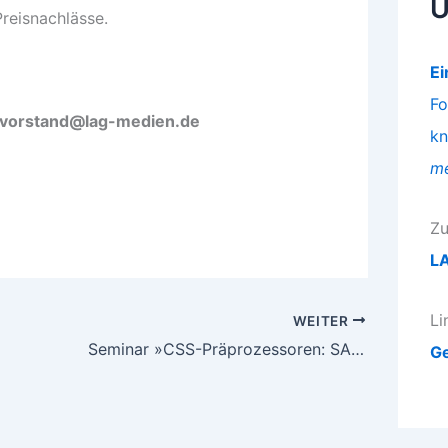
Ü
Preisnachlässe.
Ei
Fo
vorstand@lag-medien.de
kn
me
Zu
LA
Li
WEITER
Seminar »CSS-Präprozessoren: SASS mit Scout« 7.–8.11.2019
Ge