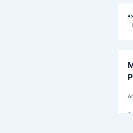
Ar
M
P
Ar
Ca
c/