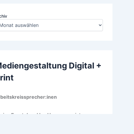
chiv
ediengestaltung Digital +
rint
beitskreissprecher:inen
rina Freutel und Ina Hammermeister
o Wilhelm-Wagenfeld-Schule Bremen