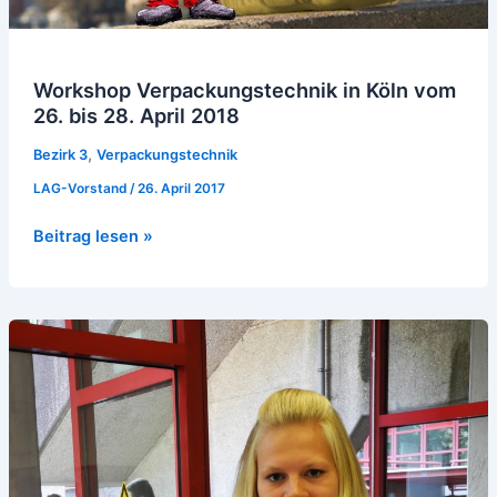
April
2018
Workshop Verpackungstechnik in Köln vom
26. bis 28. April 2018
,
Bezirk 3
Verpackungstechnik
LAG-Vorstand
/
26. April 2017
Beitrag lesen »
Berichte
aus
den
Schulen:
Was
zum
Essen