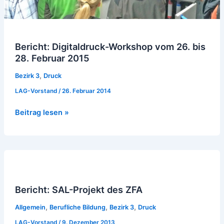
Bericht: Digitaldruck-Workshop vom 26. bis
28. Februar 2015
,
Bezirk 3
Druck
LAG-Vorstand
/
26. Februar 2014
Beitrag lesen »
Bericht:
SAL-
Projekt
Bericht: SAL-Projekt des ZFA
des
ZFA
,
,
,
Allgemein
Berufliche Bildung
Bezirk 3
Druck
LAG-Vorstand
/
9. Dezember 2013