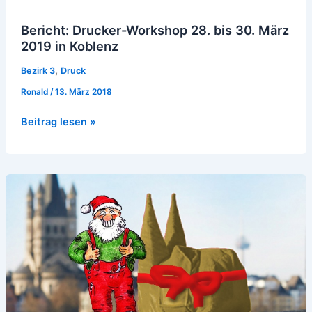
Bericht: Drucker-Workshop 28. bis 30. März
2019 in Koblenz
,
Bezirk 3
Druck
Ronald
/
13. März 2018
Beitrag lesen »
Workshop
Verpackungstechnik
in
Köln
vom
26.
bis
28.