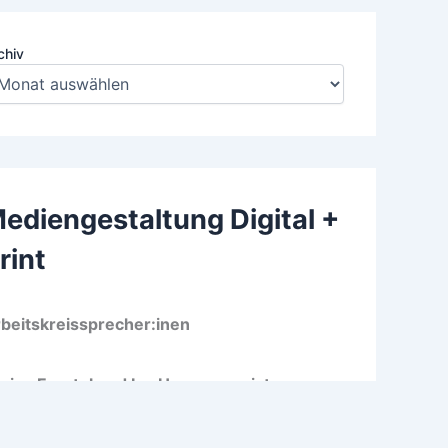
chiv
ediengestaltung Digital +
rint
beitskreissprecher:inen
rina Freutel und Ina Hammermeister
o Wilhelm-Wagenfeld-Schule Bremen