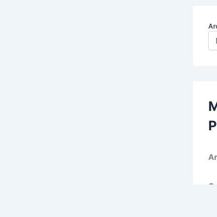
Ar
M
P
Ar
Ca
c/