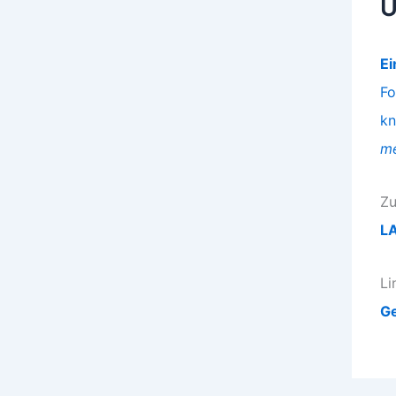
Ü
Ei
Fo
kn
me
Zu
LA
Li
Ge