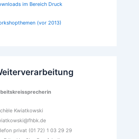
wnloads im Bereich Druck
rkshopthemen (vor 2013)
eiterverarbeitung
beitskreissprecherin
chèle Kwiatkowski
iatkowski@fhbk.de
lefon privat (01 72) 1 03 29 29