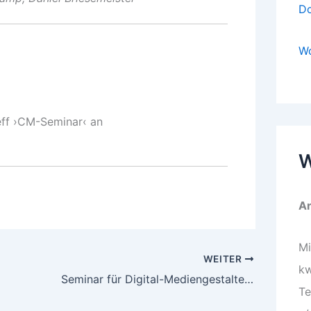
Do
Wo
eff ›CM-Seminar‹ an
W
Ar
Mi
WEITER
kw
Seminar für Digital-Mediengestalter:innen
Te