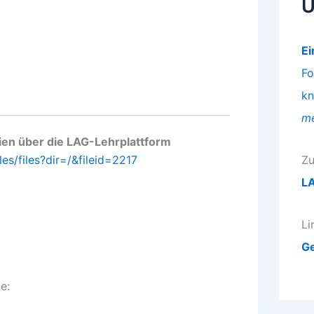
Ü
Ei
Fo
kn
me
ien über die LAG-Lehrplattform
es/files?dir=/&fileid=2217
Zu
LA
Li
Ge
e: