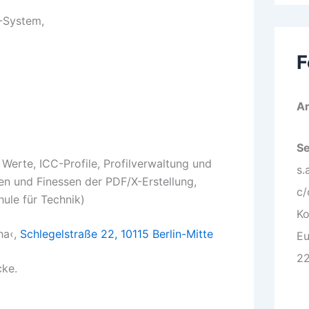
-System,
F
Ar
S
Werte, ICC-Profile, Profilverwaltung und
s.
n und Finessen der PDF/X-Erstellung,
c/
hule für Technik)
Ko
ha‹,
Schlegelstraße 22, 10115 Berlin-Mitte
Eu
2
cke.