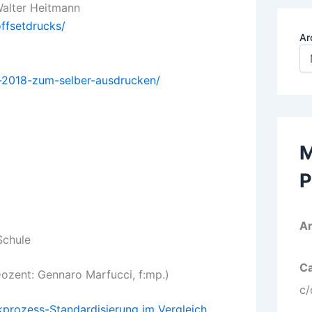
Walter Heitmann
offsetdrucks/
Ar
k-2018-zum-selber-ausdrucken/
M
P
Ar
Schule
Ca
zent: Gennaro Marfucci, f:mp.)
c/
kprozess-Standardisierung im Vergleich