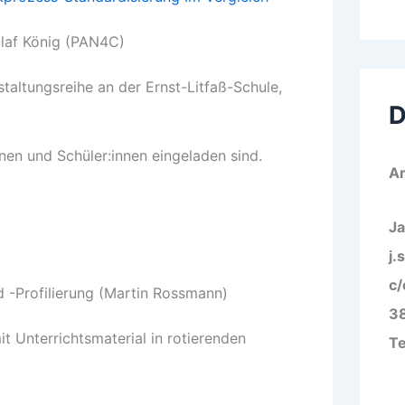
Olaf König (PAN4C)
staltungsreihe an der Ernst-Litfaß-Schule,
D
nnen und Schüler:innen eingeladen sind.
Ar
Ja
j.
c/
d -Profilierung (Martin Rossmann)
3
 Unterrichtsmaterial in rotierenden
Te