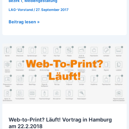
,
Bezirk 1
Mediengestaltung
LAG-Vorstand
/
27. September 2017
Beitrag lesen »
Web-
to-
Print?
Läuft!
Vortrag
in
Hamburg
am
22.2.2018
Web-to-Print? Läuft! Vortrag in Hamburg
am 22.2.2018