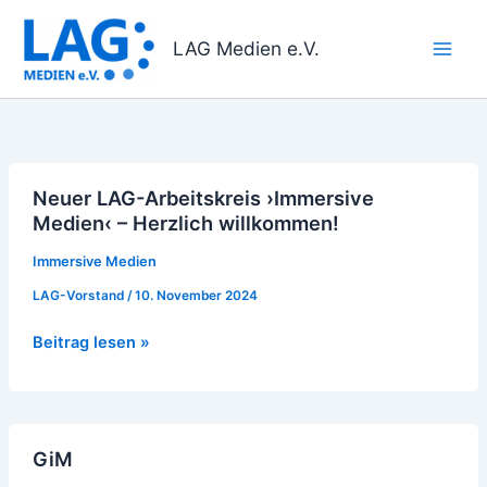
Zum
Inhalt
LAG Medien e.V.
springen
Neuer
Neuer LAG-Arbeitskreis ›Immersive
LAG-
Medien‹ – Herzlich willkommen!
Arbeitskreis
›Immersive
Immersive Medien
Medien‹
LAG-Vorstand
/
10. November 2024
–
Herzlich
Beitrag lesen »
willkommen!
GiM
GiM