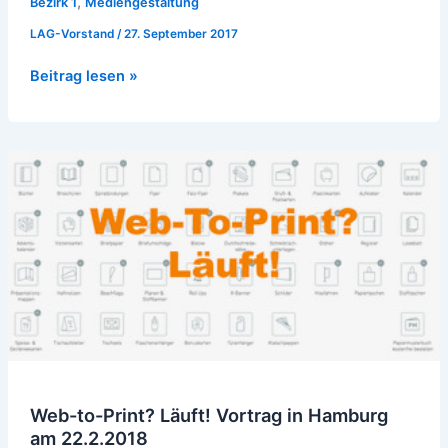
,
Bezirk 1
Mediengestaltung
LAG-Vorstand
/
27. September 2017
Beitrag lesen »
Web-
to-
Print?
Läuft!
Vortrag
in
Hamburg
am
22.2.2018
Web-to-Print? Läuft! Vortrag in Hamburg
am 22.2.2018